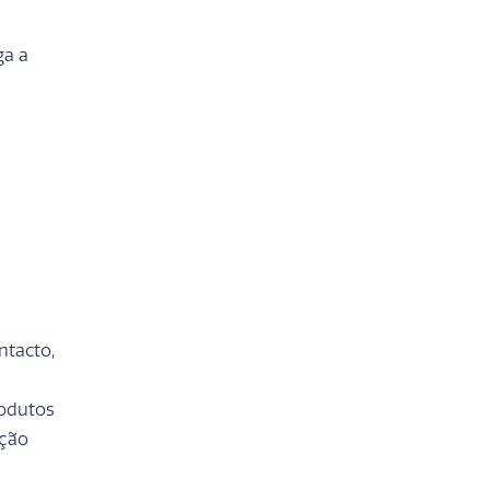
ga a
ntacto,
rodutos
ação