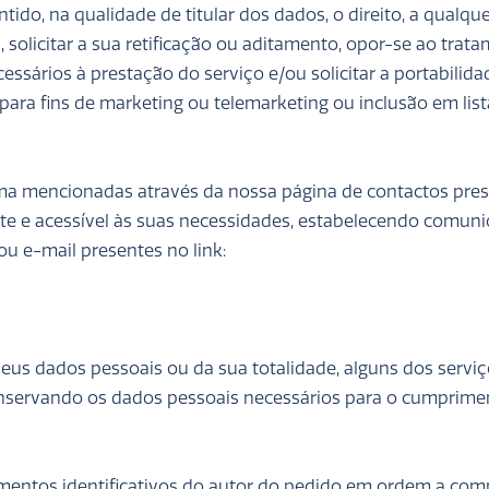
tido, na qualidade de titular dos dados, o direito, a qualqu
solicitar a sua retificação ou aditamento, opor-se ao trat
ssários à prestação do serviço e/ou solicitar a portabilida
para fins de marketing ou telemarketing ou inclusão em list
ma mencionadas através da nossa página de contactos pre
nte e acessível às suas necessidades, estabelecendo comun
u e-mail presentes no link:
seus dados pessoais ou da sua totalidade, alguns dos servi
conservando os dados pessoais necessários para o cumprime
lementos identificativos do autor do pedido em ordem a co