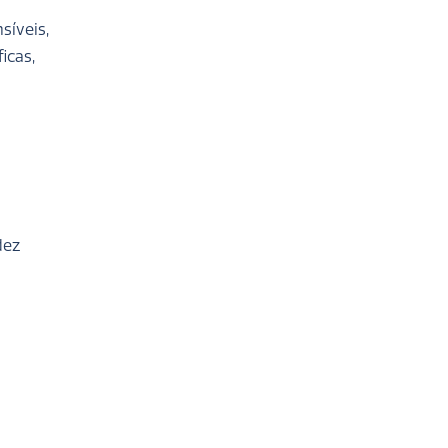
síveis,
icas,
dez