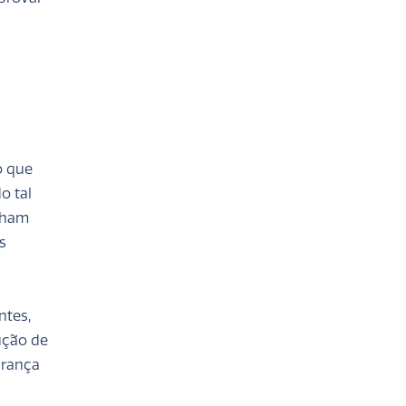
o que
o tal
nham
s
ntes,
ução de
urança