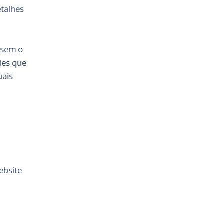
etalhes
 sem o
des que
uais
ebsite