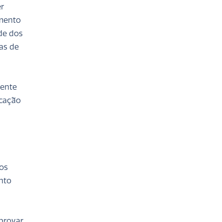
er
amento
de dos
as de
sente
icação
ços
nto
mprovar