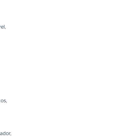
el,
os,
ador,