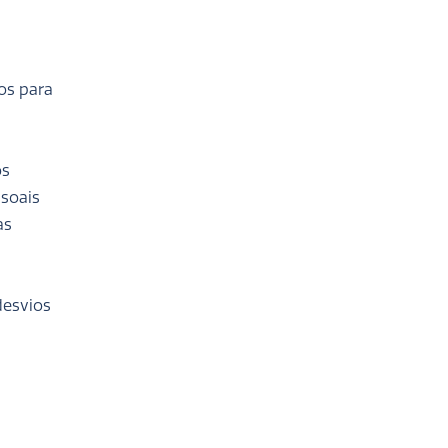
os para
os
soais
as
desvios